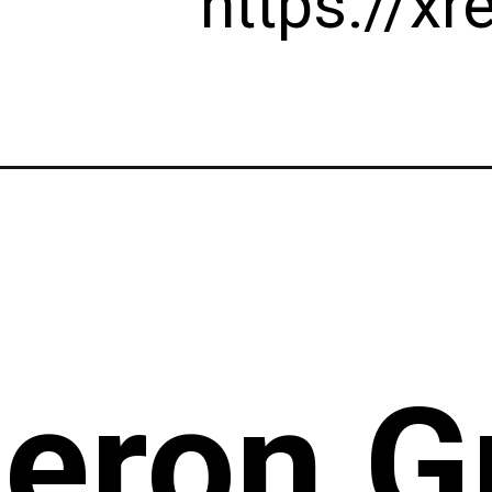
https://x
eron G