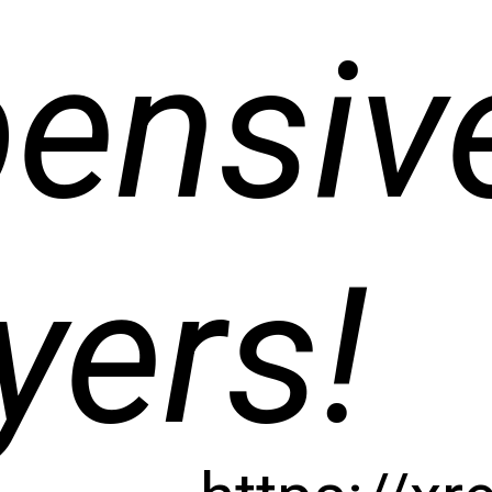
ensiv
yers!